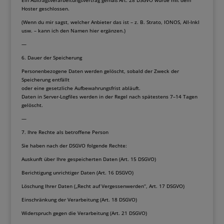
Ein Auftragsverarbeitungsvertrag gemäß Art. 28 DSGVO wurde mit dem
Hoster geschlossen.
(Wenn du mir sagst, welcher Anbieter das ist – z. B. Strato, IONOS, All-Inkl
usw. – kann ich den Namen hier ergänzen.)
—
6. Dauer der Speicherung
Personenbezogene Daten werden gelöscht, sobald der Zweck der
Speicherung entfällt
oder eine gesetzliche Aufbewahrungsfrist abläuft.
Daten in Server-Logfiles werden in der Regel nach spätestens 7–14 Tagen
gelöscht.
—
7. Ihre Rechte als betroffene Person
Sie haben nach der DSGVO folgende Rechte:
Auskunft über Ihre gespeicherten Daten (Art. 15 DSGVO)
Berichtigung unrichtiger Daten (Art. 16 DSGVO)
Löschung Ihrer Daten („Recht auf Vergessenwerden“, Art. 17 DSGVO)
Einschränkung der Verarbeitung (Art. 18 DSGVO)
Widerspruch gegen die Verarbeitung (Art. 21 DSGVO)