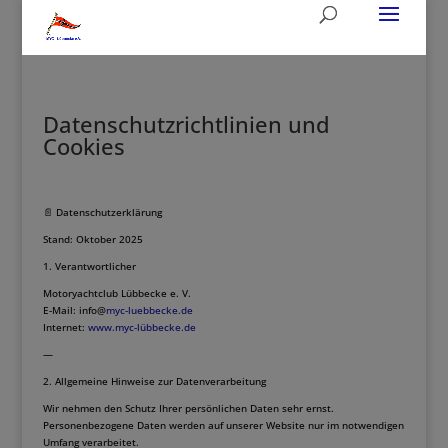
Datenschutzrichtlinien und
Cookies
📄 Datenschutzerklärung
Stand: Oktober 2025
1. Verantwortlicher
Motoryachtclub Lübbecke e. V.
E-Mail: info@
myc-luebbecke.de
Internet:
www.myc-lübbecke.de
—
2. Allgemeine Hinweise zur Datenverarbeitung
Wir nehmen den Schutz Ihrer persönlichen Daten sehr ernst.
Personenbezogene Daten werden auf unserer Website nur im notwendigen
Umfang verarbeitet.