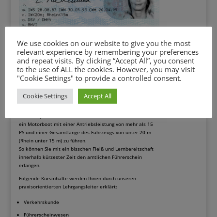
We use cookies on our website to give you the most
relevant experience by remembering your preferences
and repeat visits. By clicking “Accept All”, you consent
Sportbootführerschein mit dem
to the use of ALL the cookies. However, you may visit
Geltungsbereich
"Cookie Settings" to provide a controlled consent.
Binnenschifffahrtsstraßen
Sie möchten auf Binnengewässern (Flüsse und Kanäle) Ihr
Cookie Settings
Accept All
eigenes Motorboot fahren oder im Urlaub mal ein Boot
mieten und einfach nur den Tag genießen? Dann benötigen
Sie den Sportbootführerschein Binnen, der es Ihnen erlaubt,
ein Motorboot mit einer Antriebsleistung von mehr als 15
PS und einer Gesamtlänge des Fahrzeugs von unter 20 m
(Rhein unter 15 m) zu führen.
So können Sie mit ein bisschen Fleiß und Lernbereitschaft
innerhalb kürzester Zeit den amtlichen Führerschein
erlangen.
Folgende Kursinhalte werden Ihnen durch unseren
praxisorientierten Lehrgangsleiter erklärt:
Verkehrskunde
Führerscheinwesen