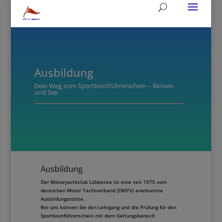
Ausbildung
Dein Weg zum Sportbootführerschein – Binnen
und See
Ausbildung
Der Motoryachtclub Lübbecke ist eine seit 1975 vom
deutschen Motor Yachtverband (DMYV) anerkannte
Ausbildungsstätte.
Bei uns können Sie den Lehrgang und die Prüfung für den
Sportbootführerschein mit dem Geltungsbereich