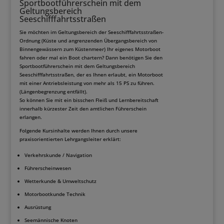
Sportbootführerschein mit dem
Geltungsbereich
Seeschifffahrtsstraßen
Sie möchten im Geltungsbereich der Seeschifffahrtsstraßen-
Ordnung (Küste und angrenzenden Übergangsbereich von
Binnengewässern zum Küstenmeer) Ihr eigenes Motorboot
fahren oder mal ein Boot chartern? Dann benötigen Sie den
Sportbootführerschein mit dem Geltungsbereich
Seeschifffahrtsstraßen, der es Ihnen erlaubt, ein Motorboot
mit einer Antriebsleistung von mehr als 15 PS zu führen.
(Längenbegrenzung entfällt).
So können Sie mit ein bisschen Fleiß und Lernbereitschaft
innerhalb kürzester Zeit den amtlichen Führerschein
erlangen.
Folgende Kursinhalte werden Ihnen durch unsere
praxisorientierten Lehrgangsleiter erklärt:
Verkehrskunde / Navigation
Führerscheinwesen
Wetterkunde & Umweltschutz
Motorbootkunde Technik
Ausrüstung
Seemännische Knoten